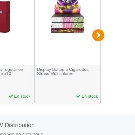
es regular en
Display Boîtes à Cigarettes
Étuis à cigarett
ge x10
Strass Multicolores
aluminium Bleu
En stock
En stock
 Distribution
mande de catalogue