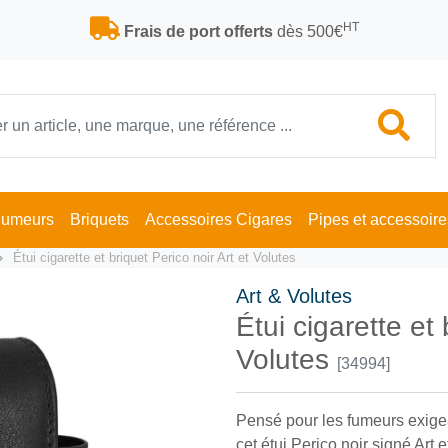
HT
Frais de port offerts
dès 500€
Fumeurs
Briquets
Accessoires Cigares
Pipes et accessoire
Étui cigarette et briquet Perico noir Art et Volutes
Art & Volutes
Étui cigarette et 
Volutes
[34994]
Pensé pour les fumeurs exigea
cet étui Perico noir signé Art 