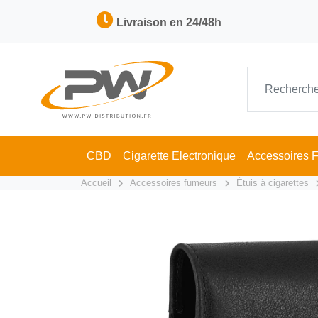
Livraison en 24/48h
CBD
Cigarette Electronique
Accessoires 
Accueil
Accessoires fumeurs
Étuis à cigarettes