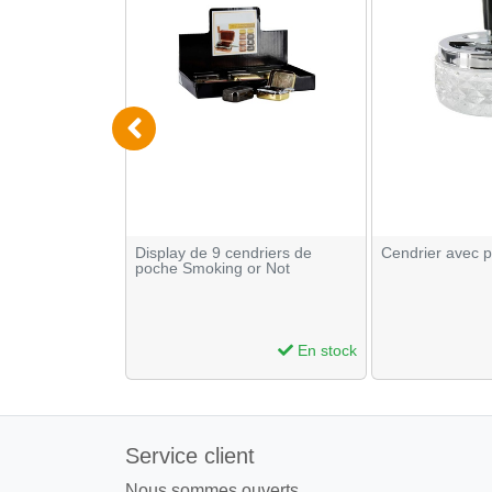
is à cigarette
Display de 9 cendriers de
Cendrier avec p
poche Smoking or Not
En stock
En stock
Service client
Nous sommes ouverts