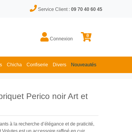
Service Client :
09 70 40 60 45
0
Connexion
s
Chicha
Confiserie
Divers
Nouveautés
briquet Perico noir Art et
nts à la recherche d’élégance et de praticité,
et Volutes est un accessoire raffiné en cuir