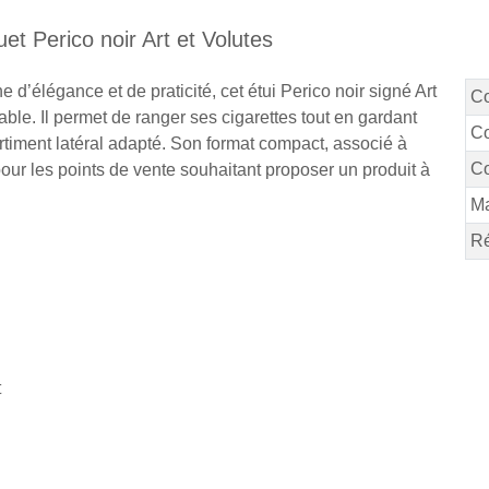
uet Perico noir Art et Volutes
d’élégance et de praticité, cet étui Perico noir signé Art
C
table. Il permet de ranger ses cigarettes tout en gardant
Co
timent latéral adapté. Son format compact, associé à
Co
pour les points de vente souhaitant proposer un produit à
M
Ré
t