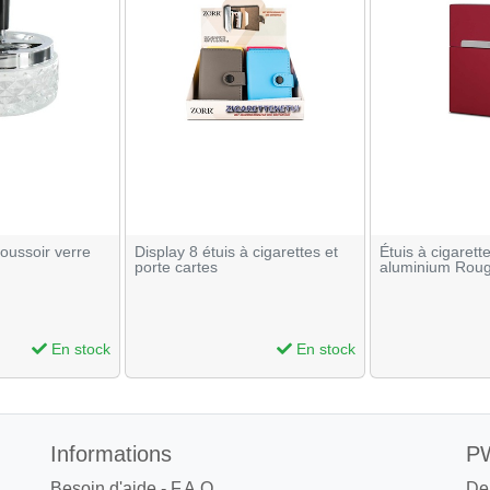
oussoir verre
Display 8 étuis à cigarettes et
Étuis à cigarett
porte cartes
aluminium Rou
En stock
En stock
Informations
PW
Besoin d'aide - F.A.Q.
De