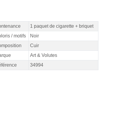
ontenance
1 paquet de cigarette + briquet
loris / motifs
Noir
mposition
Cuir
arque
Art & Volutes
férence
34994