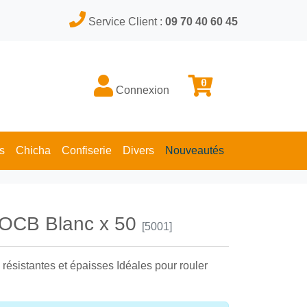
Service Client :
09 70 40 60 45
0
Connexion
s
Chicha
Confiserie
Divers
Nouveautés
r OCB Blanc x 50
[5001]
résistantes et épaisses Idéales pour rouler