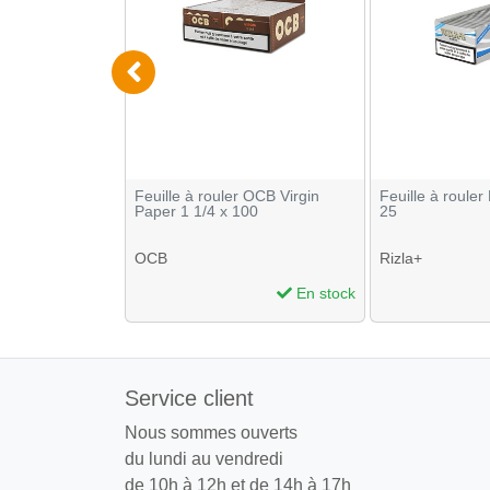
r Bluntwarp Gold
Feuille à rouler OCB Virgin
Feuille à rouler
Paper 1 1/4 x 100
25
OCB
Rizla+
En stock
En stock
Service client
Nous sommes ouverts
du lundi au vendredi
de 10h à 12h et de 14h à 17h