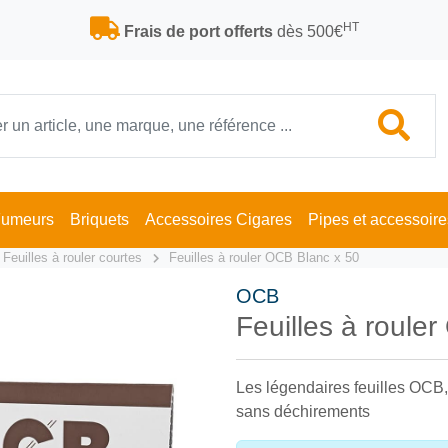
HT
Frais de port offerts
dès 500€
Fumeurs
Briquets
Accessoires Cigares
Pipes et accessoire
Feuilles à rouler courtes
Feuilles à rouler OCB Blanc x 50
OCB
Feuilles à roule
Les légendaires feuilles OCB, 
sans déchirements