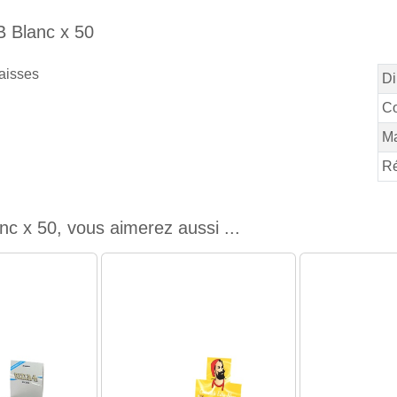
B Blanc x 50
paisses
Di
Co
M
Ré
nc x 50, vous aimerez aussi ...