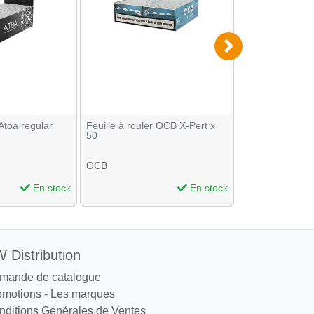
 Atoa regular
Feuille à rouler OCB X-Pert x
Feuilles à roule
50
OCB
Sensky
En stock
En stock
 Distribution
mande de catalogue
omotions
-
Les marques
nditions Générales de Ventes