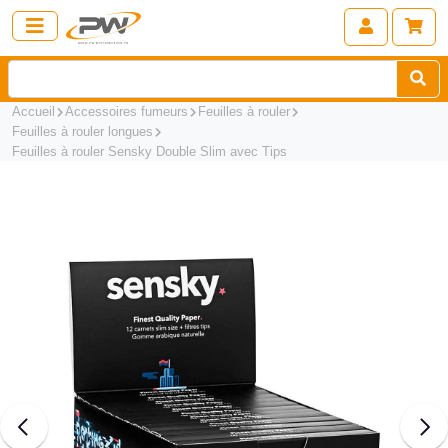
Accueil
Accessoires fumeurs
Feuilles à rouler
Feuilles à rouler longues
Feuilles à rouler Sensky Double Slim avec Tips