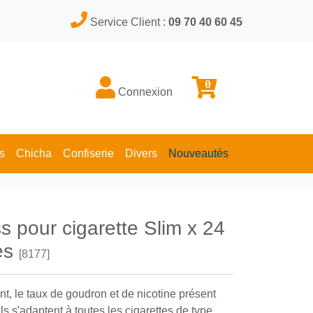
Service Client :
09 70 40 60 45
0
Connexion
s
Chicha
Confiserie
Divers
Nouveautés
s pour cigarette Slim x 24
res
[8177]
nt, le taux de goudron et de nicotine présent
ils s'adaptent à toutes les cigarettes de type