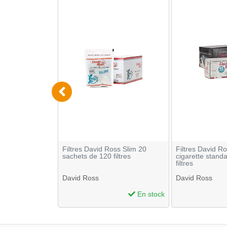
res Acti Tube
Filtres David Ross Slim 20
Filtres David R
7mm
sachets de 120 filtres
cigarette stand
filtres
David Ross
David Ross
En stock
En stock