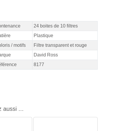
ontenance
24 boites de 10 filtres
tière
Plastique
loris / motifs
Filtre transparent et rouge
arque
David Ross
férence
8177
 aussi ...