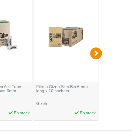
res Acti Tube
Filtres Gizeh Slim Bio 6 mm
Filtres OCB Ext
rbon 6mm
long x 10 sachets
50 sachets de 
Gizeh
OCB
En stock
En stock