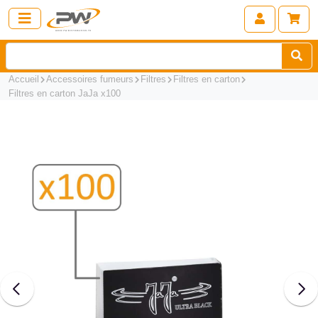
Accueil
Accessoires fumeurs
Filtres
Filtres en carton
Filtres en carton JaJa x100