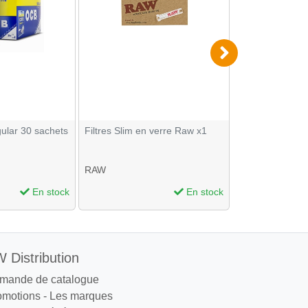
ular 30 sachets
Filtres Slim en verre Raw x1
Filtres OCB Eco
sachets de 150
RAW
OCB
En stock
En stock
 Distribution
mande de catalogue
omotions
-
Les marques