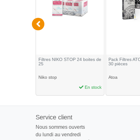
arbon actif
Filtres NIKO STOP 24 boites de
Pack Filtres AT
achets de 50
25
30 pièces
Niko stop
Atoa
En stock
En stock
Service client
Nous sommes ouverts
du lundi au vendredi