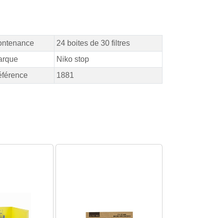
ontenance
24 boites de 30 filtres
arque
Niko stop
férence
1881