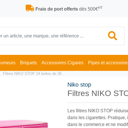
HT
Frais de port offerts
dès 500€
Fumeurs
Briquets
Accessoires Cigares
Pipes et accessoire
Filtres NIKO STOP 24 boites de 30
Niko stop
Filtres NIKO ST
Les filtres NIKO STOP réduise
dans les cigarettes. Pratique, 
dans le commerce et ne modifien