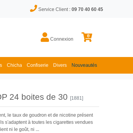
Service Client :
09 70 40 60 45
0
Connexion
s
Chicha
Confiserie
Divers
Nouveautés
OP 24 boites de 30
[1881]
nt, le taux de goudron et de nicotine présent
ils s'adaptent à toutes les cigarettes vendues
t ni le goût, ni ...