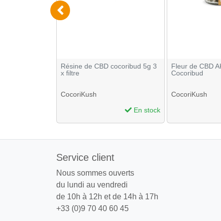
filtre 5 boites
Résine de CBD cocoribud 5g 3
Fleur de CBD A
x filtre
Cocoribud
CocoriKush
CocoriKush
En stock
En stock
Service client
Nous sommes ouverts
du lundi au vendredi
de 10h à 12h et de 14h à 17h
+33 (0)9 70 40 60 45