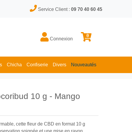
Service Client :
09 70 40 60 45
0
Connexion
s
Chicha
Confiserie
Divers
Nouveautés
coribud 10 g - Mango
rmable, cette fleur de CBD en format 10 g
servation soignée et une mise en rayon