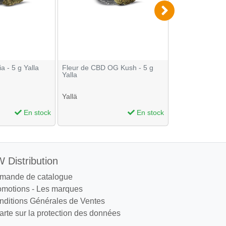
a - 5 g Yalla
Fleur de CBD OG Kush - 5 g
Fleur de CBD A
Yalla
Greeneo
Yallä
Greeneo
En stock
En stock
 Distribution
mande de catalogue
omotions
-
Les marques
nditions Générales de Ventes
rte sur la protection des données