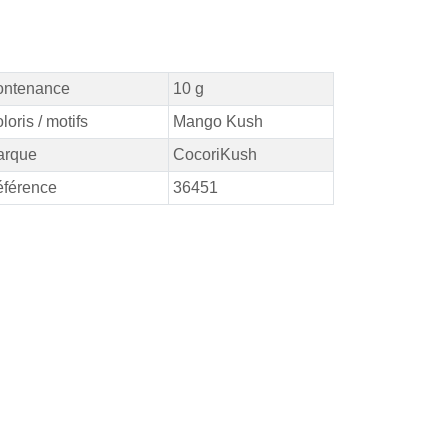
ontenance
10 g
loris / motifs
Mango Kush
arque
CocoriKush
férence
36451