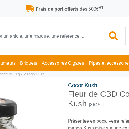
HT
Frais de port offerts
dès 500€
Fumeurs
Briquets
Accessoires Cigares
Pipes et accessoire
coribud 10 g - Mango Kush
CocoriKush
Fleur de CBD Co
Kush
[36451]
Présentée en bocal verre refe
mango Kush mise sur une con