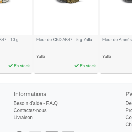
K47 - 10 g
Fleur de CBD AK47 - 5 g Yalla
Fleur de Amnési
Yallä
Yallä
En stock
En stock
Informations
PW
Besoin d'aide - F.A.Q.
De
Contactez-nous
Pr
Livraison
Co
Cha