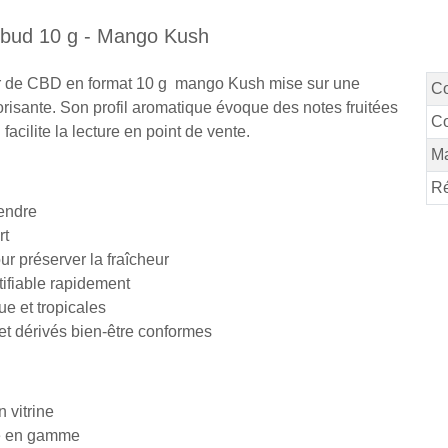
ibud 10 g - Mango Kush
eur de CBD en format 10 g mango Kush mise sur une
C
risante. Son profil aromatique évoque des notes fruitées
Co
 facilite la lecture en point de vente.
M
Ré
endre
rt
r préserver la fraîcheur
ntifiable rapidement
e et tropicales
 et dérivés bien-être conformes
 vitrine
ée en gamme