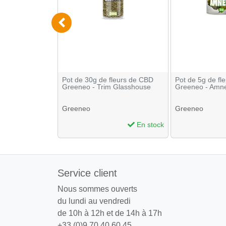
ivaire -
Pot de 30g de fleurs de CBD
Pot de 5g de fl
15
Greeneo - Trim Glasshouse
Greeneo - Amn
Greeneo
Greeneo
En stock
En stock
Service client
Nous sommes ouverts
du lundi au vendredi
de 10h à 12h et de 14h à 17h
+33 (0)9 70 40 60 45