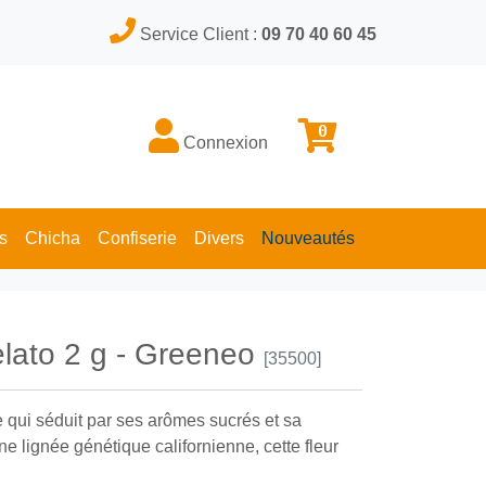
Service Client :
09 70 40 60 45
0
Connexion
s
Chicha
Confiserie
Divers
Nouveautés
lato 2 g - Greeneo
[35500]
 qui séduit par ses arômes sucrés et sa
ne lignée génétique californienne, cette fleur