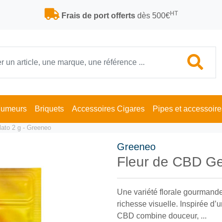
HT
Frais de port offerts
dès 500€
Fumeurs
Briquets
Accessoires Cigares
Pipes et accessoire
ato 2 g - Greeneo
Greeneo
Fleur de CBD Ge
Une variété florale gourmande
richesse visuelle. Inspirée d’u
CBD combine douceur, ...