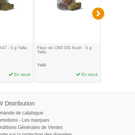
47 - 5 g Yalla
Fleur de CBD OG Kush - 5 g
Fleur de Amnési
Yalla
Yallä
Yallä
En stock
En stock
 Distribution
mande de catalogue
omotions
-
Les marques
nditions Générales de Ventes
rte sur la protection des données