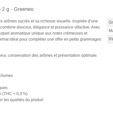
o 2 g - Greeneo
s arômes sucrés et sa richesse visuelle. Inspirée d’une
G
D combine douceur, élégance et puissance olfactive. Avec
M
bouquet aromatique unique aux notes crémeuses et
Ré
 format idéal pour compléter une offre en petits grammages
eur, conservation des arômes et présentation optimale.
richomes
iques
on (THC < 0,3 %)
 les qualités du produit