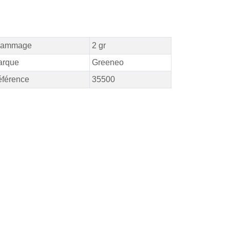
rammage
2 gr
arque
Greeneo
férence
35500