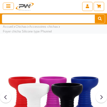
Accueil
Chichas
Accessoires chichas
Foyer chicha Silicone type Phunnel