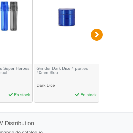
rs Super Heroes
Grinder Dark Dice 4 parties
Grinder 4 parti
nuel
40mm Bleu
Dark Dice
En stock
En stock
 Distribution
mande de catalogue