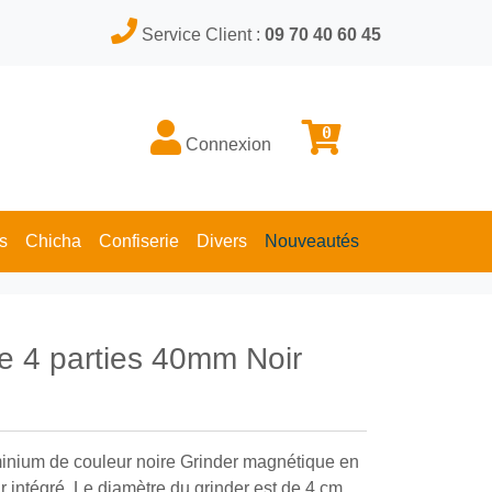
Service Client :
09 70 40 60 45
0
Connexion
s
Chicha
Confiserie
Divers
Nouveautés
e 4 parties 40mm Noir
inium de couleur noire Grinder magnétique en
r intégré. Le diamètre du grinder est de 4 cm.