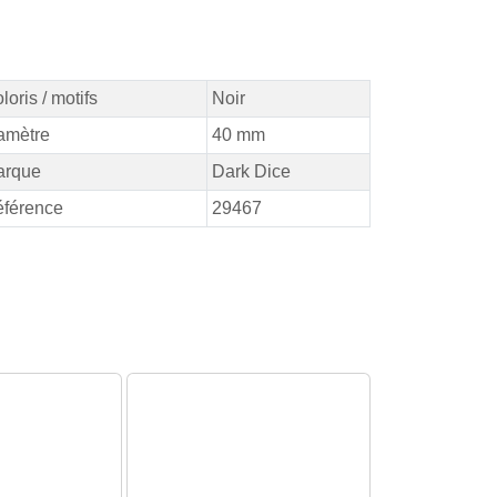
loris / motifs
Noir
amètre
40 mm
arque
Dark Dice
férence
29467