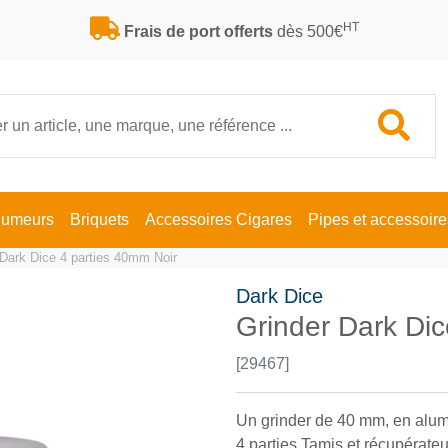
HT
Frais de port offerts
dès 500€
Fumeurs
Briquets
Accessoires Cigares
Pipes et accessoire
 Dark Dice 4 parties 40mm Noir
Dark Dice
Grinder Dark Dic
[29467]
Un grinder de 40 mm, en alum
4 parties Tamis et récupérateu