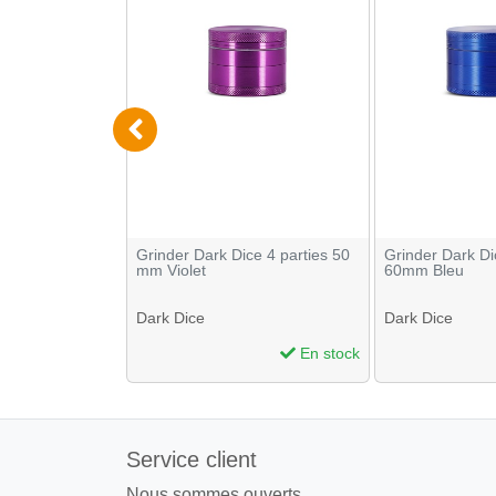
es Chaussures
Grinder Dark Dice 4 parties 50
Grinder Dark Di
mm Violet
60mm Bleu
Dark Dice
Dark Dice
En stock
En stock
Service client
Nous sommes ouverts