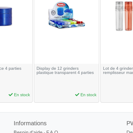
ce 4 parties
Display de 12 grinders
Lot de 4 grinde
plastique transparent 4 parties
remplisseur ma
En stock
En stock
Informations
PW
Besoin d'aide - F.A.Q.
De