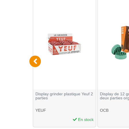
l et pot en
Display grinder plastique Yeuf 2
Display de 12 
parties
deux parties or
YEUF
OCB
En stock
En stock