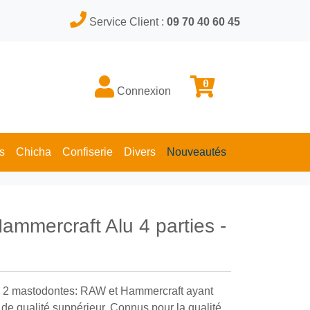
Service Client :
09 70 40 60 45
0
Connexion
s
Chicha
Confiserie
Divers
Nouveautés
mmercraft Alu 4 parties -
e 2 mastodontes: RAW et Hammercraft ayant
de qualité suppérieur. Connus pour la qualité