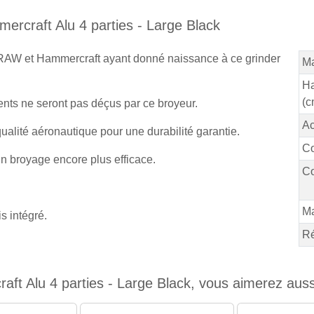
rcraft Alu 4 parties - Large Black
 RAW et Hammercraft ayant donné naissance à ce grinder
Ma
Ha
(c
ients ne seront pas déçus par ce broyeur.
Ac
ualité aéronautique pour une durabilité garantie.
Co
n broyage encore plus efficace.
Co
M
s intégré.
Ré
 Alu 4 parties - Large Black, vous aimerez aussi