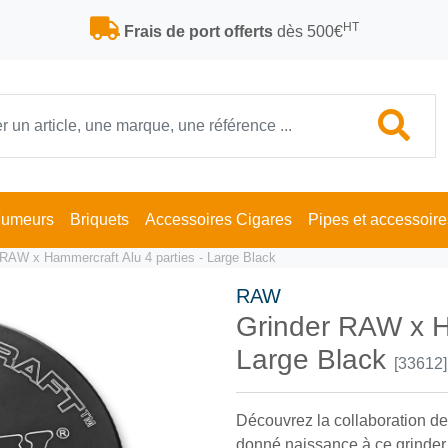
HT
Frais de port offerts
dès 500€
Fumeurs
Briquets
Accessoires Cigares
Pipes et accessoire
 RAW x Hammercraft Alu 4 parties - Large Black
RAW
Grinder RAW x Ha
Large Black
[33612]
Découvrez la collaboration d
donné naissance à ce grinder 