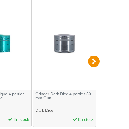
que 4 parties
Grinder Dark Dice 4 parties 50
Display 6 Grinde
se
mm Gun
The Bulldog - A
Dark Dice
The Bulldog
En stock
En stock