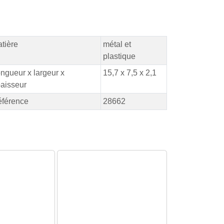
tière
métal et
plastique
ngueur x largeur x
15,7 x 7,5 x 2,1
aisseur
férence
28662