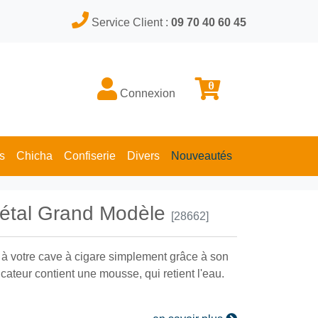
Service Client :
09 70 40 60 45
0
Connexion
s
Chicha
Confiserie
Divers
Nouveautés
métal Grand Modèle
[28662]
a à votre cave à cigare simplement grâce à son
ateur contient une mousse, qui retient l'eau.