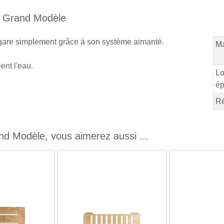
al Grand Modèle
cigare simplement grâce à son système aimanté.
Ma
ent l'eau.
Lo
ép
Ré
nd Modèle, vous aimerez aussi ...