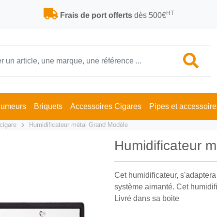
HT
Frais de port offerts
dès 500€
Fumeurs
Briquets
Accessoires Cigares
Pipes et accessoire
cigare
Humidificateur métal Grand Modèle
Humidificateur 
Cet humidificateur, s'adapter
système aimanté. Cet humidific
Livré dans sa boite