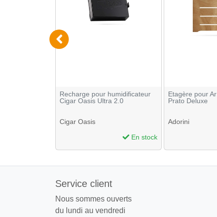
cateur Integra
Recharge pour humidificateur
Etagère pour Ar
 x10
Cigar Oasis Ultra 2.0
Prato Deluxe
Cigar Oasis
Adorini
En stock
En stock
Service client
Nous sommes ouverts
du lundi au vendredi