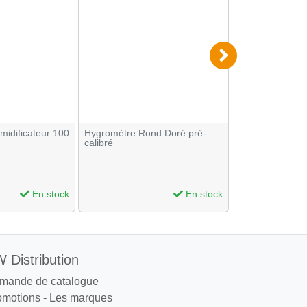
midificateur 100
Hygromètre Rond Doré pré-
Hygromètre Ron
calibré
chromé pré-cali
En stock
En stock
 Distribution
mande de catalogue
omotions
-
Les marques