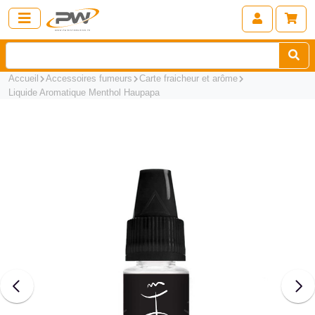
Accueil
Accessoires fumeurs
Carte fraicheur et arôme
Liquide Aromatique Menthol Haupapa