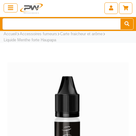
Accueil
Accessoires fumeurs
Carte fraicheur et arôme
Liquide Menthe forte Haupapa