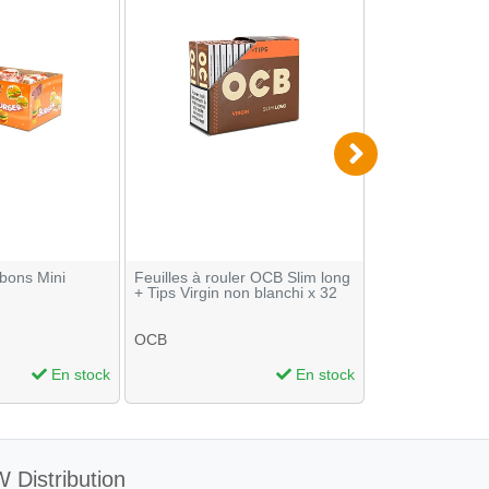
bons Mini
Feuilles à rouler OCB Slim long
Coupe cigare en
+ Tips Virgin non blanchi x 32
gros cépo
OCB
En stock
En stock
 Distribution