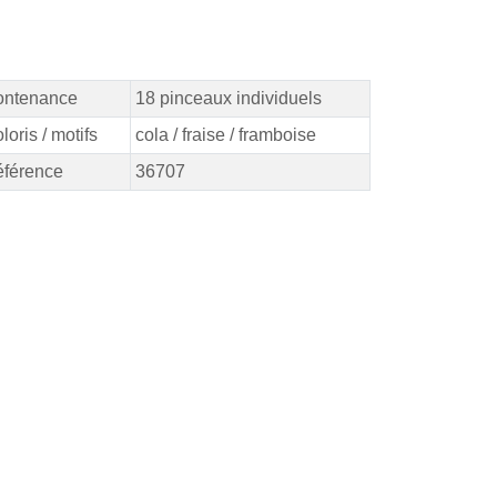
ontenance
18 pinceaux individuels
loris / motifs
cola / fraise / framboise
férence
36707