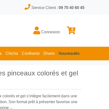
Service Client :
09 70 40 60 45
0
Connexion
s
Chicha
Confiserie
Divers
Nouveautés
es pinceaux colorés et gel
 colorés et gel s’intègre facilement dans une
tation. Son format prêt à présenter favorise une
onne ...