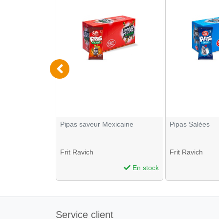
er OCB Slim
Pipas saveur Mexicaine
Pipas Salées
 32
Frit Ravich
Frit Ravich
En stock
En stock
Service client