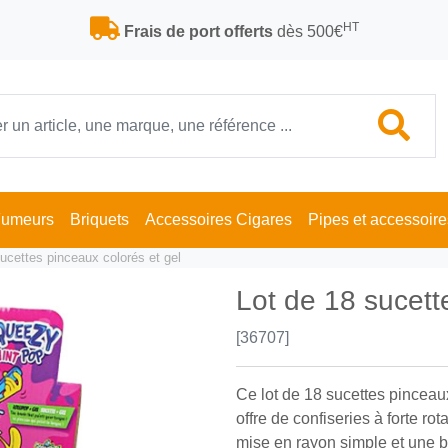
HT
Frais de port offerts
dès 500€
Fumeurs
Briquets
Accessoires Cigares
Pipes et accessoire
ucettes pinceaux colorés et gel
Lot de 18 sucett
[36707]
Ce lot de 18 sucettes pinceaux
offre de confiseries à forte ro
mise en rayon simple et une b