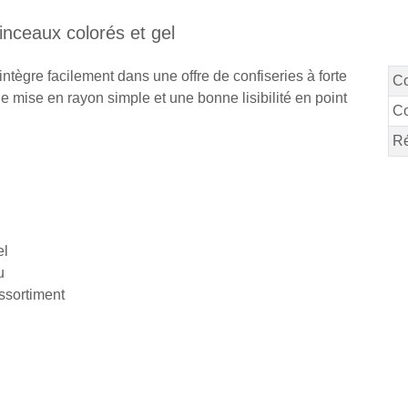
inceaux colorés et gel
intègre facilement dans une offre de confiseries à forte
C
ne mise en rayon simple et une bonne lisibilité en point
Co
Ré
el
u
ssortiment