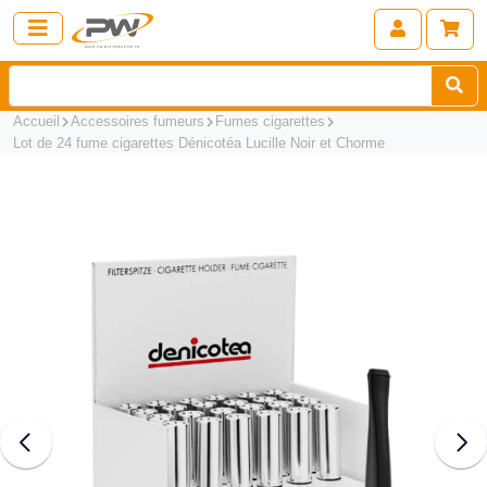
Accueil
Accessoires fumeurs
Fumes cigarettes
Lot de 24 fume cigarettes Dénicotéa Lucille Noir et Chorme