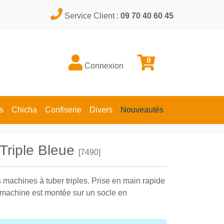
Service Client :
09 70 40 60 45
0
Connexion
s
Chicha
Confiserie
Divers
Nouveautés
Triple Bleue
[7490]
les machines à tuber triples. Prise en main rapide
e machine est montée sur un socle en