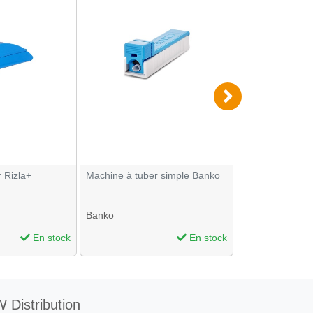
 Rizla+
Machine à tuber simple Banko
Machine à tube
Banko
OCB
En stock
En stock
 Distribution