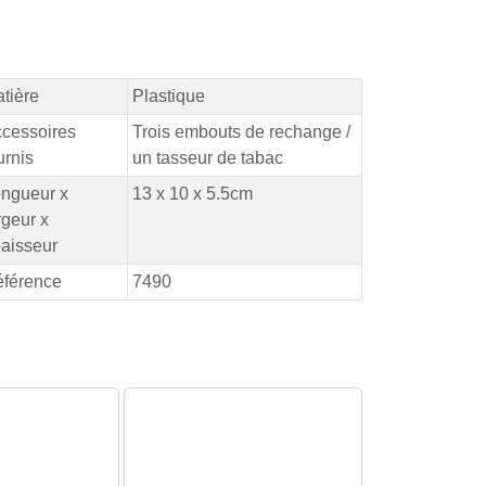
tière
Plastique
cessoires
Trois embouts de rechange /
urnis
un tasseur de tabac
ngueur x
13 x 10 x 5.5cm
rgeur x
aisseur
férence
7490