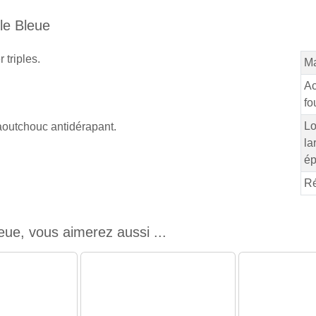
le Bleue
 triples.
Ma
Ac
fo
Lo
outchouc antidérapant.
la
ép
Ré
eue, vous aimerez aussi ...