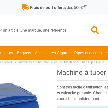
HT
Frais de port offerts
dès 500€
Fumeurs
Briquets
Accessoires Cigares
Pipes et accessoire
 à rouler
Machines à tuber manuelles
Machine à tuber Triple Bleue
Machine à tuber 
Sont très facile d'utilisation 
et efficacité garantie. Chaqu
caoutchouc antidérapant.