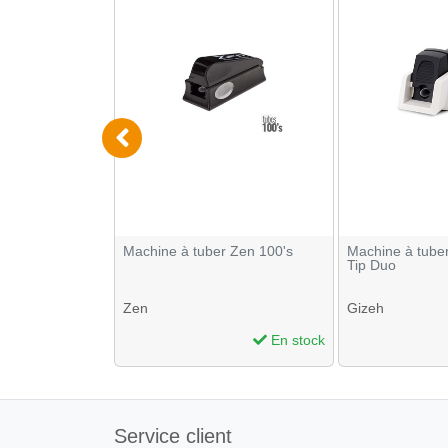
achines à tuber
Machine à tuber Zen 100's
Machine à tuber
Tip Duo
Zen
Gizeh
En stock
En stock
Service client