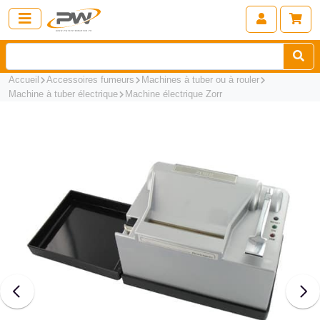
Accueil
Accessoires fumeurs
Machines à tuber ou à rouler
Machine à tuber électrique
Machine électrique Zorr