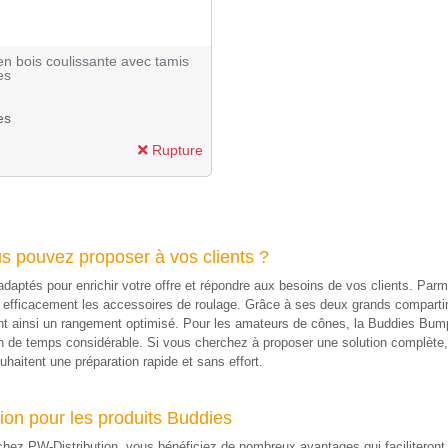
en bois coulissante avec tamis
es
es
Rupture
us pouvez proposer à vos clients ?
aptés pour enrichir votre offre et répondre aux besoins de vos clients. Parm
er efficacement les accessoires de roulage. Grâce à ses deux grands compart
ffrant ainsi un rangement optimisé. Pour les amateurs de cônes, la Buddies B
ain de temps considérable. Si vous cherchez à proposer une solution complè
haitent une préparation rapide et sans effort.
ion pour les produits Buddies
hez PW-Distribution, vous bénéficiez de nombreux avantages qui faciliteront l