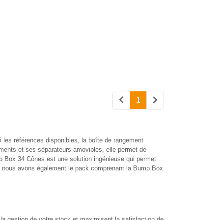
1
i les références disponibles, la boîte de rangement
iments et ses séparateurs amovibles, elle permet de
ump Box 34 Cônes est une solution ingénieuse qui permet
te, nous avons également le pack comprenant la Bump Box
a gestion de votre stock et maximisent la satisfaction de