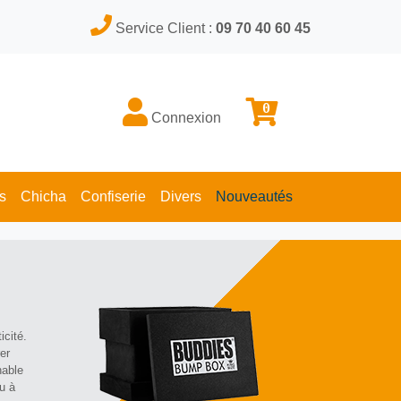
Service Client :
09 70 40 60 45
0
Connexion
s
Chicha
Confiserie
Divers
Nouveautés
icité.
er
nable
u à