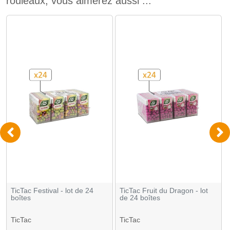
rouleaux, vous aimerez aussi ...
TicTac Festival - lot de 24
TicTac Fruit du Dragon - lot
boîtes
de 24 boîtes
TicTac
TicTac