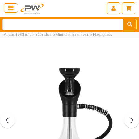
Accueil
Chichas
Chichas
Mini chicha en verre Novaglass