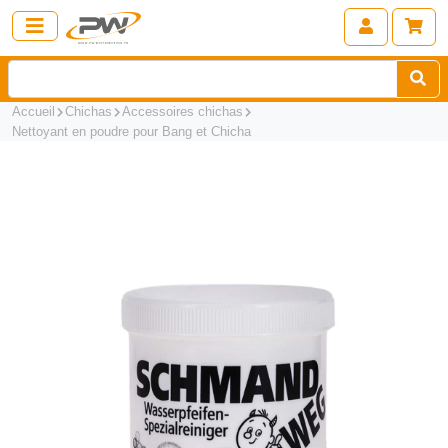
Accueil
Chichas
Accessoires chichas
Nettoyant en poudre pour Bang et Chicha