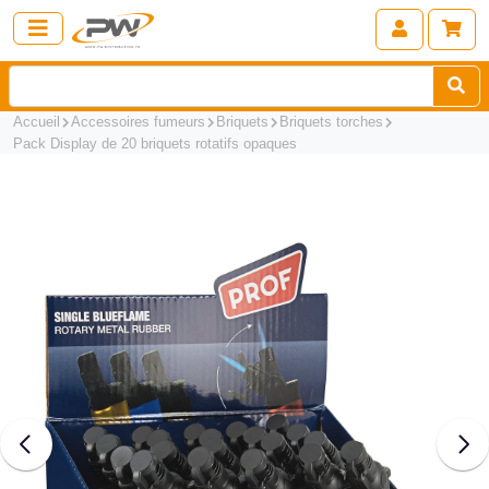
Accueil
Accessoires fumeurs
Briquets
Briquets torches
Pack Display de 20 briquets rotatifs opaques