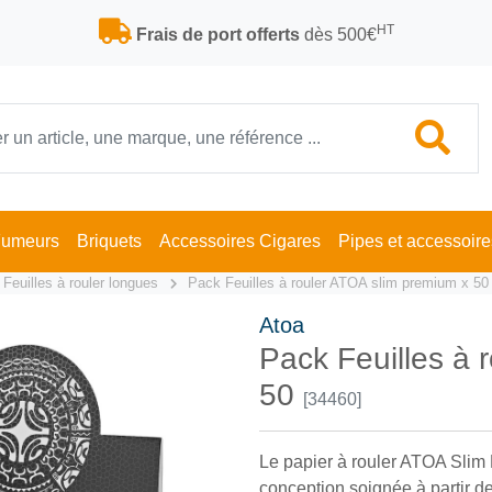
HT
Frais de port offerts
dès 500€
Fumeurs
Briquets
Accessoires Cigares
Pipes et accessoire
Feuilles à rouler longues
Pack Feuilles à rouler ATOA slim premium x 50
Atoa
Pack Feuilles à 
50
[34460]
Le papier à rouler ATOA Slim 
conception soignée à partir 