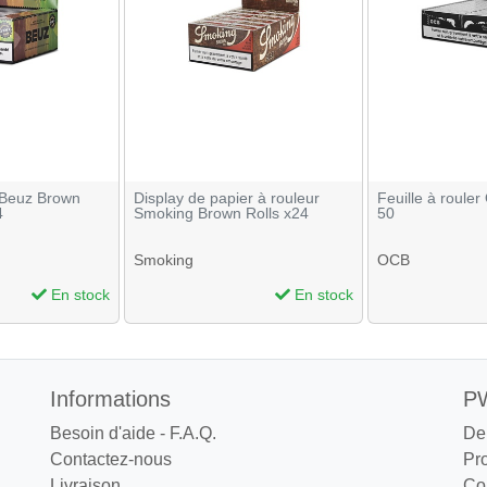
r Beuz Brown
Display de papier à rouleur
Feuille à roule
4
Smoking Brown Rolls x24
50
Smoking
OCB
En stock
En stock
Informations
PW
Besoin d'aide - F.A.Q.
De
Contactez-nous
Pr
Livraison
Co