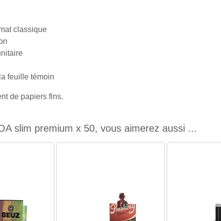
rmat classique
yon
itaire
la feuille témoin
nt de papiers fins.
OA slim premium x 50, vous aimerez aussi ...