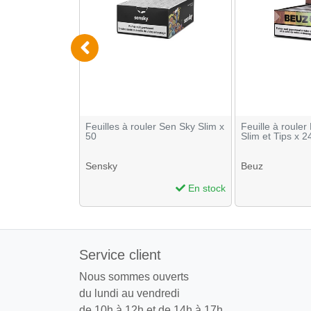
 OCB Rolls
Feuilles à rouler Sen Sky Slim x
Feuille à roule
 24
50
Slim et Tips x 2
Sensky
Beuz
En stock
En stock
Service client
Nous sommes ouverts
du lundi au vendredi
de 10h à 12h et de 14h à 17h