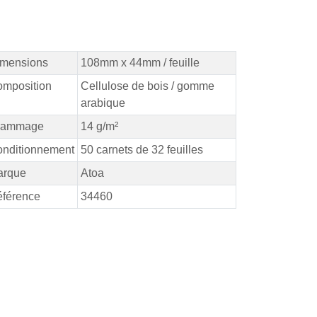
mensions
108mm x 44mm / feuille
mposition
Cellulose de bois / gomme
arabique
rammage
14 g/m²
nditionnement
50 carnets de 32 feuilles
arque
Atoa
férence
34460