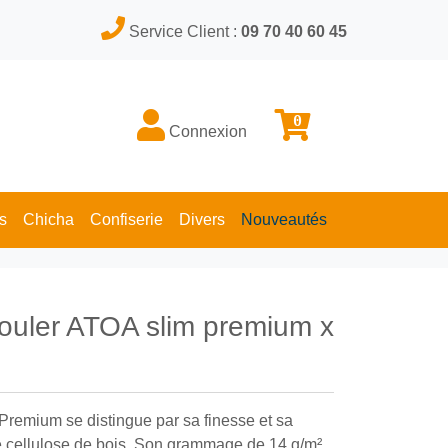
Service Client :
09 70 40 60 45
0
Connexion
s
Chicha
Confiserie
Divers
Nouveautés
rouler ATOA slim premium x
Premium se distingue par sa finesse et sa
de cellulose de bois. Son grammage de 14 g/m²