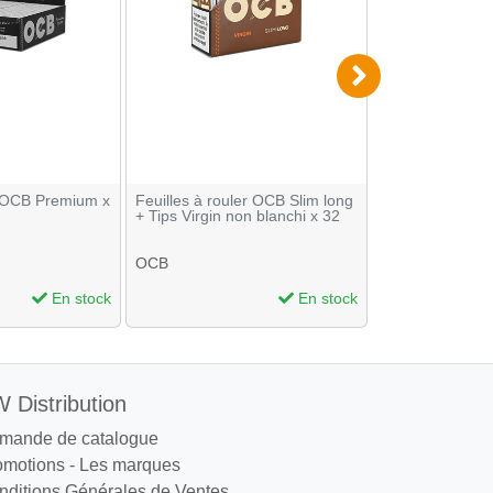
r OCB Premium x
Feuilles à rouler OCB Slim long
Feuille a rouler
+ Tips Virgin non blanchi x 32
Tips x 32
OCB
OCB
En stock
En stock
 Distribution
mande de catalogue
omotions
-
Les marques
nditions Générales de Ventes