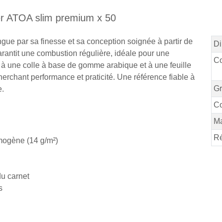
ler ATOA slim premium x 50
gue par sa finesse et sa conception soignée à partir de
Di
rantit une combustion régulière, idéale pour une
Co
é à une colle à base de gomme arabique et à une feuille
erchant performance et praticité. Une référence fiable à
G
e.
Co
M
Ré
ogène (14 g/m²)
du carnet
s