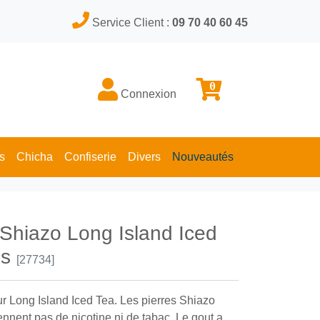
Service Client :
09 70 40 60 45
0
Connexion
s
Chicha
Confiserie
Divers
Nouveautés
 Shiazo Long Island Iced
es
[27734]
r Long Island Iced Tea. Les pierres Shiazo
ennent pas de nicotine ni de tabac. Le gout a