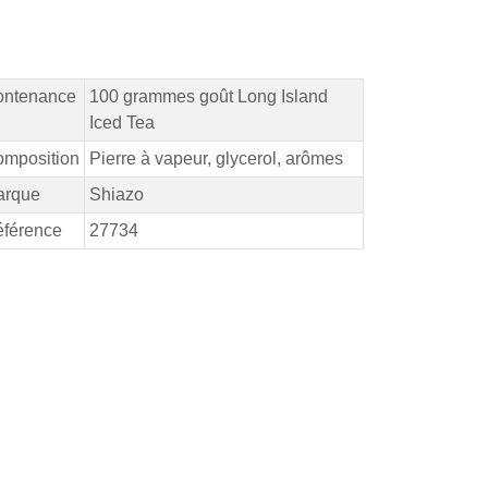
ontenance
100 grammes goût Long Island
Iced Tea
mposition
Pierre à vapeur, glycerol, arômes
arque
Shiazo
férence
27734