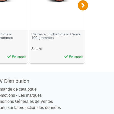
a Shiazo
Pierres à chicha Shiazo Cerise
Pierres à chich
grammes
100 grammes
the Beach 100
Shiazo
Shiazo
En stock
En stock
 Distribution
mande de catalogue
omotions
-
Les marques
nditions Générales de Ventes
rte sur la protection des données