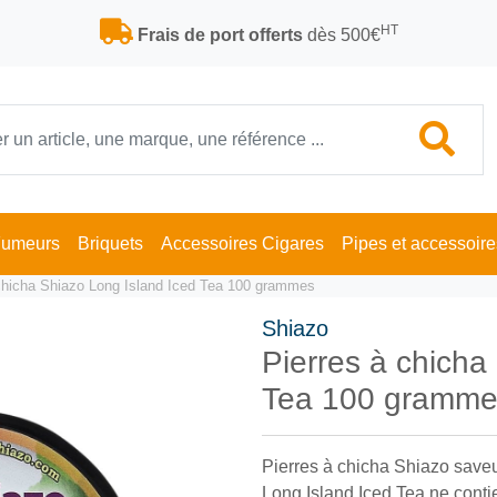
HT
Frais de port offerts
dès 500€
Fumeurs
Briquets
Accessoires Cigares
Pipes et accessoire
 chicha Shiazo Long Island Iced Tea 100 grammes
Shiazo
Pierres à chicha
Tea 100 gramm
Pierres à chicha Shiazo saveu
Long Island Iced Tea ne conti