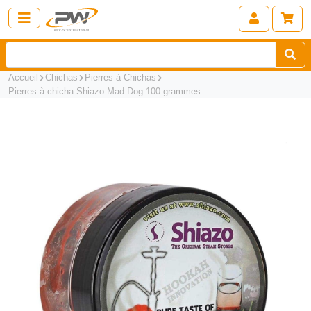
Accueil
Chichas
Pierres à Chichas
Pierres à chicha Shiazo Mad Dog 100 grammes