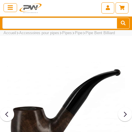
Accueil
Accessoires pour pipes
Pipes
Pipe
Pipe Bent Billiard