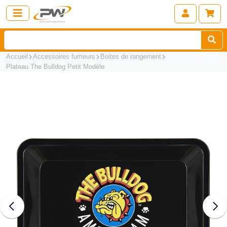
Accueil
Accessoires fumeurs
Boites de rangement
Plateau The Bulldog Petit Modèle