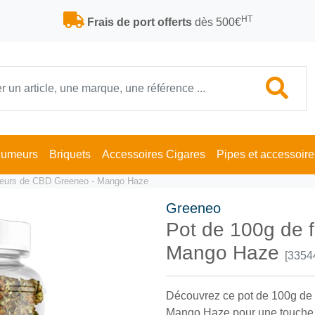
HT
Frais de port offerts
dès 500€
Fumeurs
Briquets
Accessoires Cigares
Pipes et accessoire
fleurs de CBD Greeneo - Mango Haze
Greeneo
Pot de 100g de 
Mango Haze
[3354
Découvrez ce pot de 100g de 
Mango Haze pour une touche 