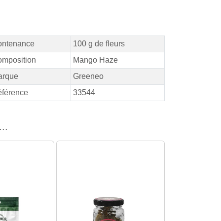
ontenance
100 g de fleurs
mposition
Mango Haze
arque
Greeneo
férence
33544
..