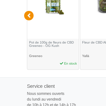
res Acti Tube
Pot de 100g de fleurs de CBD
Fleur de CBD AK
rbon 6mm
Greeneo - OG Kush
Greeneo
Yallä
En stock
En stock
Service client
Nous sommes ouverts
du lundi au vendredi
de 10h à 12h et de 14h à 17h