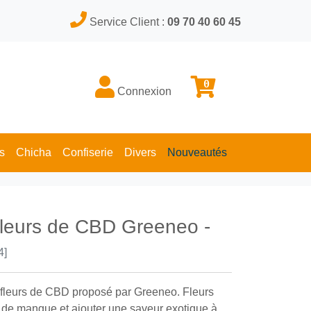
Service Client :
09 70 40 60 45
0
Connexion
s
Chicha
Confiserie
Divers
Nouveautés
fleurs de CBD Greeneo -
4]
fleurs de CBD proposé par Greeneo. Fleurs
de mangue et ajouter une saveur exotique à