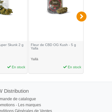
uper Skunk 2 g
Fleur de CBD OG Kush - 5 g
Fleur de CBD A
Yalla
Greeneo
Yallä
Greeneo
En stock
En stock
 Distribution
mande de catalogue
omotions
-
Les marques
nditions Générales de Ventes