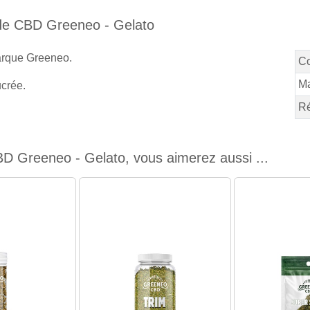
s de CBD Greeneo - Gelato
marque Greeneo.
Co
M
crée.
Ré
D Greeneo - Gelato, vous aimerez aussi ...