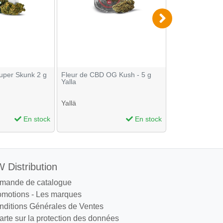
uper Skunk 2 g
Fleur de CBD OG Kush - 5 g
Fleur de Amnési
Yalla
Yallä
Yallä
En stock
En stock
 Distribution
mande de catalogue
omotions
-
Les marques
nditions Générales de Ventes
rte sur la protection des données