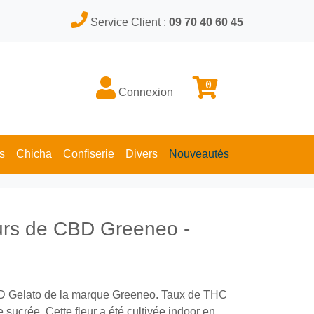
Service Client :
09 70 40 60 45
0
Connexion
s
Chicha
Confiserie
Divers
Nouveautés
eurs de CBD Greeneo -
CBD Gelato de la marque Greeneo. Taux de THC
sucrée. Cette fleur a été cultivée indoor en