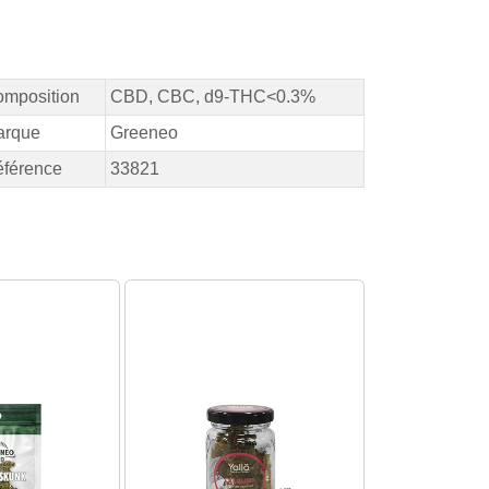
mposition
CBD, CBC, d9-THC<0.3%
arque
Greeneo
férence
33821