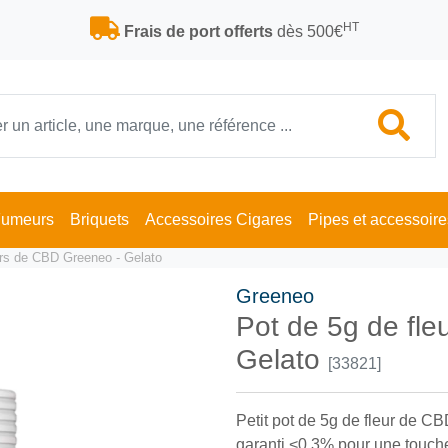
HT
Frais de port offerts
dès 500€
Fumeurs
Briquets
Accessoires Cigares
Pipes et accessoire
urs de CBD Greeneo - Gelato
Greeneo
Pot de 5g de fl
Gelato
[33821]
Petit pot de 5g de fleur de 
garanti <0.3% pour une touche 