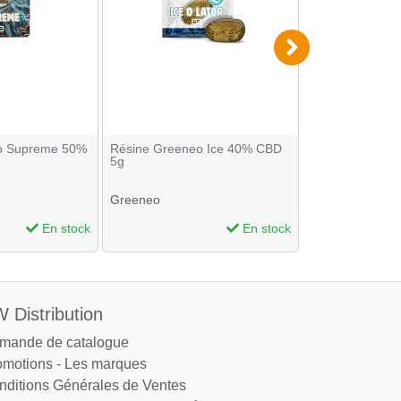
o Supreme 50%
Résine Greeneo Ice 40% CBD
Résine Greene
5g
CBD 5g
Greeneo
Greeneo
En stock
En stock
 Distribution
mande de catalogue
omotions
-
Les marques
nditions Générales de Ventes