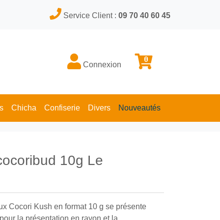
Service Client :
09 70 40 60 45
0
Connexion
s
Chicha
Confiserie
Divers
Nouveautés
ocoribud 10g Le
x Cocori Kush en format 10 g se présente
pour la présentation en rayon et la