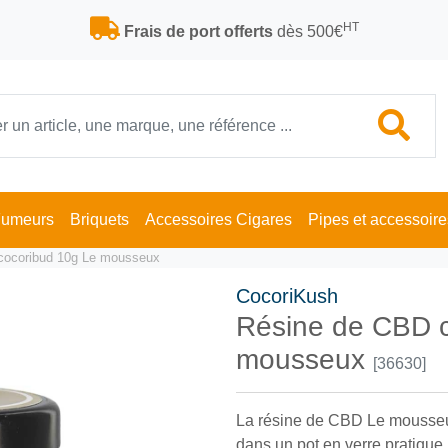
HT
Frais de port offerts
dès 500€
Fumeurs
Briquets
Accessoires Cigares
Pipes et accessoire
cocoribud 10g Le mousseux
CocoriKush
Résine de CBD c
mousseux
[36630]
La résine de CBD Le mousseu
dans un pot en verre pratique 