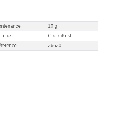
ontenance
10 g
arque
CocoriKush
férence
36630