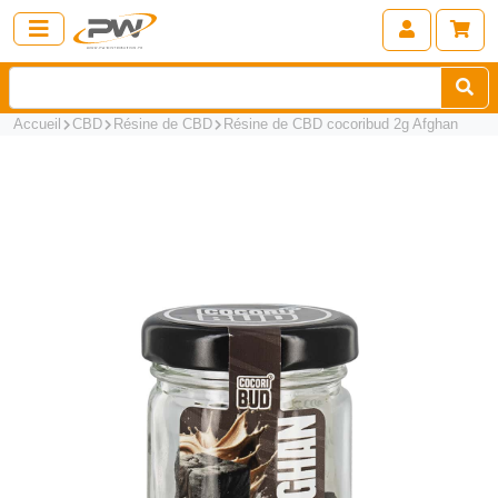
Accueil
CBD
Résine de CBD
Résine de CBD cocoribud 2g Afghan