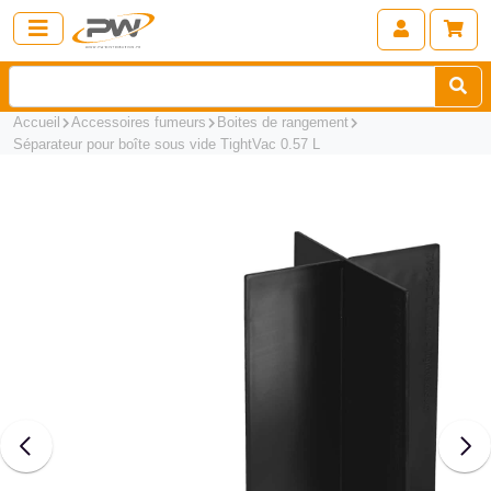
Accueil
Accessoires fumeurs
Boites de rangement
Séparateur pour boîte sous vide TightVac 0.57 L