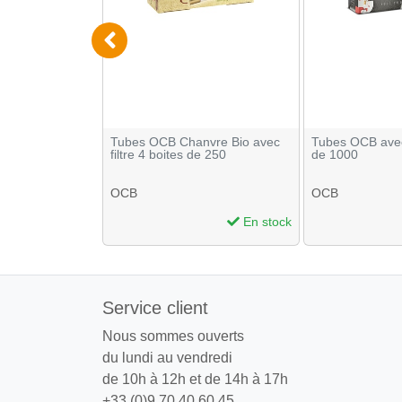
s de 250 tubes
Tubes OCB Chanvre Bio avec
Tubes OCB avec 
- Just Paper
filtre 4 boites de 250
de 1000
OCB
OCB
En stock
En stock
Service client
Nous sommes ouverts
du lundi au vendredi
de 10h à 12h et de 14h à 17h
+33 (0)9 70 40 60 45