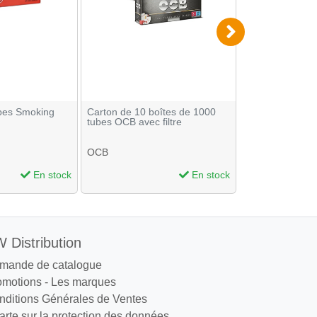
ubes Smoking
Carton de 10 boîtes de 1000
Tubes Banko ave
tubes OCB avec filtre
de 500
OCB
Banko
En stock
En stock
 Distribution
mande de catalogue
omotions
-
Les marques
nditions Générales de Ventes
rte sur la protection des données