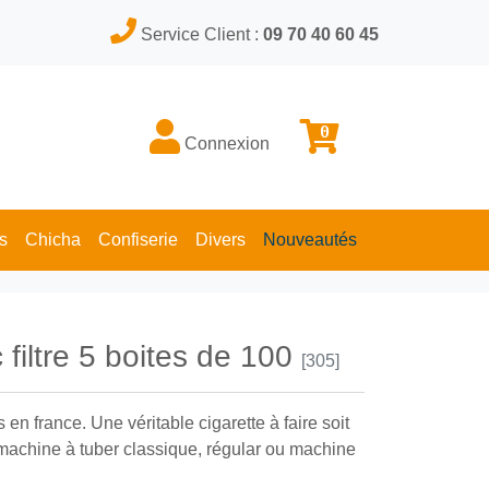
Service Client :
09 70 40 60 45
0
Connexion
s
Chicha
Confiserie
Divers
Nouveautés
iltre 5 boites de 100
[305]
n france. Une véritable cigarette à faire soit
achine à tuber classique, régular ou machine