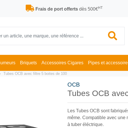
HT
Frais de port offerts
dès 500€
Fumeurs
Briquets
Accessoires Cigares
Pipes et accessoire
Tubes OCB avec filtre 5 boites de 100
OCB
Tubes OCB avec f
Les Tubes OCB sont fabriqués e
même. Compatible avec une m
à tuber éléctrique.