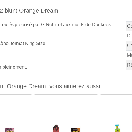
e 2 blunt Orange Dream
-roulés proposé par G-Rollz et aux motifs de Dunkees
C
Di
ône, format King Size.
Co
M
Ré
er pleinement.
unt Orange Dream, vous aimerez aussi ...