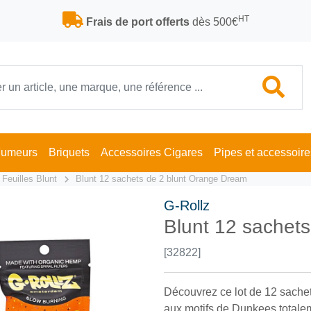
HT
Frais de port offerts
dès 500€
Fumeurs
Briquets
Accessoires Cigares
Pipes et accessoire
Feuilles Blunt
Blunt 12 sachets de 2 blunt Orange Dream
G-Rollz
Blunt 12 sachet
[32822]
Découvrez ce lot de 12 sachet
aux motifs de Dunkees total