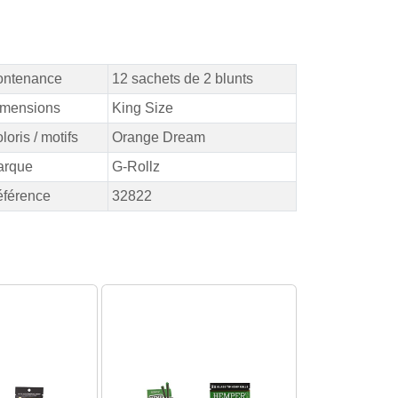
ontenance
12 sachets de 2 blunts
mensions
King Size
loris / motifs
Orange Dream
arque
G-Rollz
férence
32822