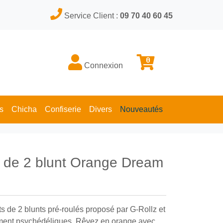
Service Client :
09 70 40 60 45
0
Connexion
s
Chicha
Confiserie
Divers
Nouveautés
s de 2 blunt Orange Dream
s de 2 blunts pré-roulés proposé par G-Rollz et
ement psychédéliques. Rêvez en orange avec