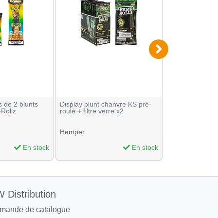
s de 2 blunts
Display blunt chanvre KS pré-
Display Blunt C
-Rollz
roulé + filtre verre x2
Colombienne Fr
sachets de 2
Hemper
En stock
En stock
 Distribution
mande de catalogue