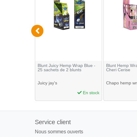
raps - 15
Blunt Juicy Hemp Wrap Blue -
Blunt Hemp W
lunt Green Funk
25 sachets de 2 blunts
Cheri Cerise
Juicy jay's
Chapo hemp wr
En stock
En stock
Service client
Nous sommes ouverts