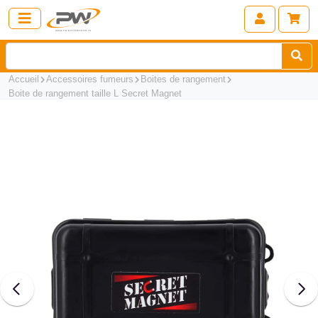
Accueil
Accessoires fumeurs
Boites de rangement
Boite de rangement taille L Secret Magnet