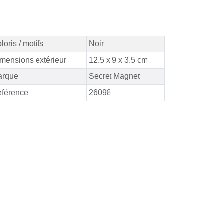
loris / motifs
Noir
mensions extérieur
12.5 x 9 x 3.5 cm
arque
Secret Magnet
férence
26098