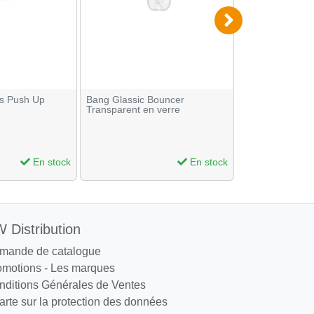
es Push Up
Bang Glassic Bouncer
Aimant pour pla
Transparent en verre
27.5 x 17.5
Beuz
En stock
En stock
 Distribution
mande de catalogue
omotions
-
Les marques
nditions Générales de Ventes
rte sur la protection des données