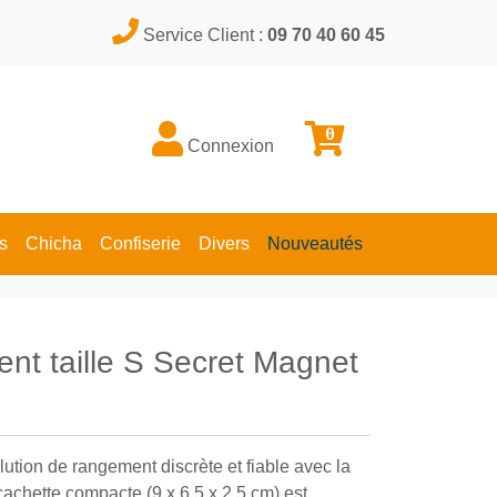
Service Client :
09 70 40 60 45
0
Connexion
s
Chicha
Confiserie
Divers
Nouveautés
nt taille S Secret Magnet
ution de rangement discrète et fiable avec la
cachette compacte (9 x 6,5 x 2,5 cm) est