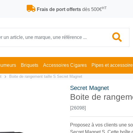
HT
Frais de port offerts
dès 500€
Fumeurs
Briquets
Accessoires Cigares
Pipes et accessoire
t
Boite de rangement taille S Secret Magnet
Secret Magnet
Boite de rangeme
[26098]
Proposez à vos clients une sol
Secret Magnet S. Cette boîte 