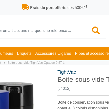
HT
Frais de port offerts
dès 500€
Fumeurs
Briquets
Accessoires Cigares
Pipes et accessoire
t
Boite sous vide TightVac Opaque 0.57 L
TightVac
Boite sous vide
[34012]
Boite de conservation sous vi
opaque, 3 coloris disponibles