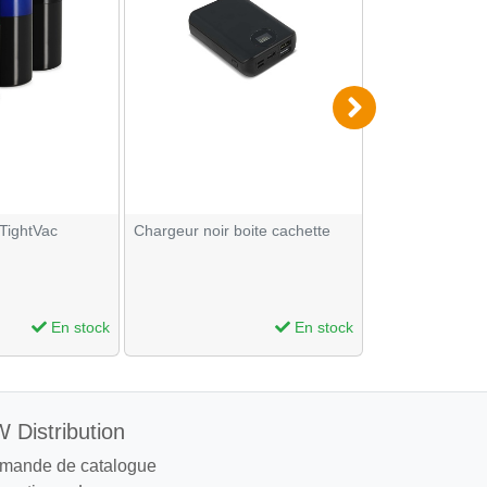
 TightVac
Chargeur noir boite cachette
Boite de rangem
Secret Magnet
Secret Magnet
En stock
En stock
 Distribution
mande de catalogue