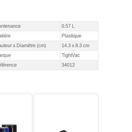
ontenance
0.57 L
tière
Plastique
uteur x Diamètre (cm)
14.3 x 8.3 cm
arque
TightVac
férence
34012