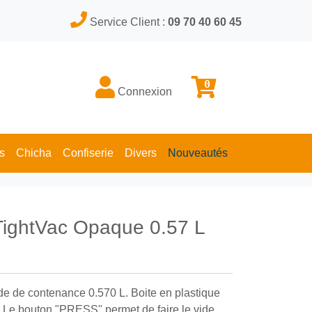
Service Client :
09 70 40 60 45
0
Connexion
s
Chicha
Confiserie
Divers
Nouveautés
 TightVac Opaque 0.57 L
de de contenance 0.570 L. Boite en plastique
. Le bouton "PRESS" permet de faire le vide