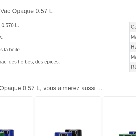
htVac Opaque 0.57 L
 0.570 L.
C
Ma
s.
Ha
 la boite.
M
bac, des herbes, des épices.
Ré
Opaque 0.57 L, vous aimerez aussi ...