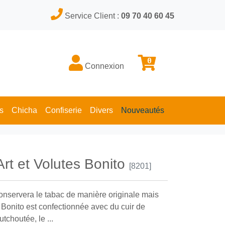
Service Client :
09 70 40 60 45
0
Connexion
s
Chicha
Confiserie
Divers
Nouveautés
rt et Volutes Bonito
[8201]
onservera le tabac de manière originale mais
 Bonito est confectionnée avec du cuir de
tchoutée, le ...