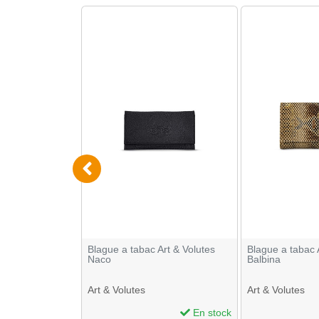
res Acti Tube
Blague a tabac Art & Volutes
Blague a tabac 
7mm
Naco
Balbina
Art & Volutes
Art & Volutes
En stock
En stock