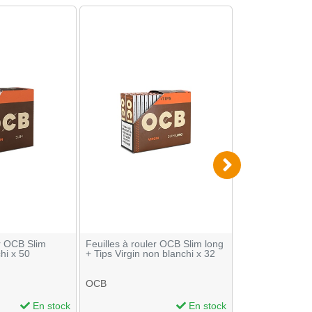
er OCB Slim
Feuilles à rouler OCB Slim long
Filtres OCB Sli
hi x 50
+ Tips Virgin non blanchi x 32
150
OCB
OCB
En stock
En stock