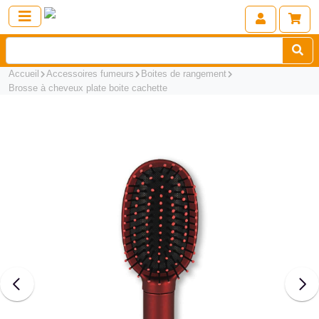
Accueil
Accessoires fumeurs
Boites de rangement
Brosse à cheveux plate boite cachette