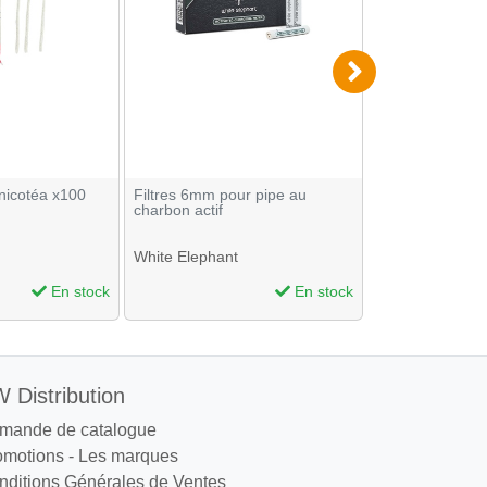
nicotéa x100
Filtres 6mm pour pipe au
Liquide Aromat
charbon actif
Haupapa
White Elephant
Haupapa
En stock
En stock
 Distribution
mande de catalogue
omotions
-
Les marques
nditions Générales de Ventes