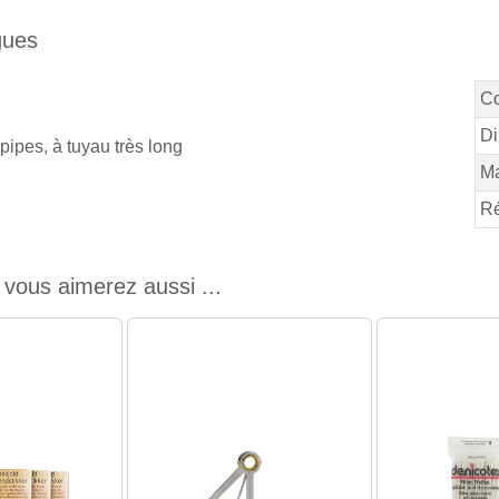
gues
C
Di
 pipes, à tuyau très long
M
Ré
vous aimerez aussi ...