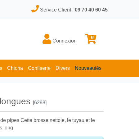
Service Client :
09 70 40 60 45
0
Connexion
s
Chicha
Confiserie
Divers
Nouveautés
 longues
[6298]
de pipes Cette brosse nettoie, le tuyau et le
ès long