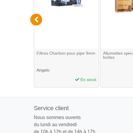
filtre 5 boites
Filtres Charbon pour pipe 9mm
Allumettes spéc
boîtes
Angelo
En stock
En stock
Service client
Nous sommes ouverts
du lundi au vendredi
de 10h à 12h et de 14h à 17h