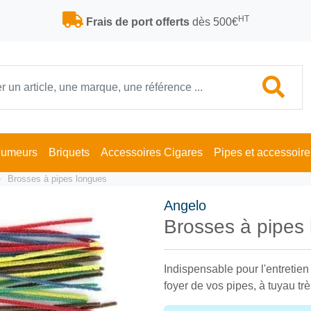
HT
Frais de port offerts
dès 500€
Fumeurs
Briquets
Accessoires Cigares
Pipes et accessoire
Brosses à pipes longues
Angelo
Brosses à pipes
Indispensable pour l'entretien 
foyer de vos pipes, à tuyau tr