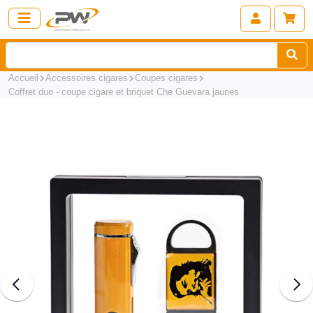
Accueil
Accessoires cigares
Coupes cigares
Coffret duo - coupe cigare et briquet Che Guevara jaunes