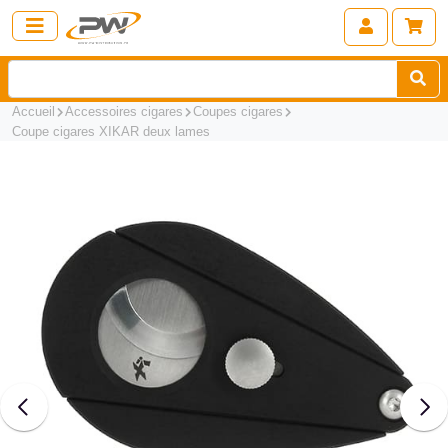
Accueil
Accessoires cigares
Coupes cigares
Coupe cigares XIKAR deux lames