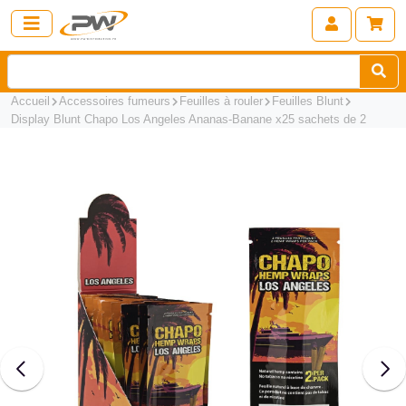
Accueil
Accessoires fumeurs
Feuilles à rouler
Feuilles Blunt
Display Blunt Chapo Los Angeles Ananas-Banane x25 sachets de 2