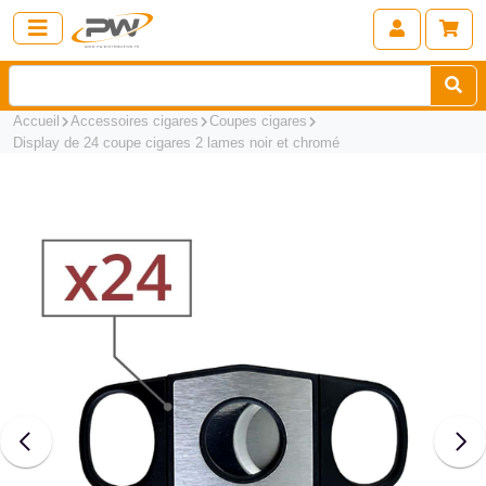
Accueil
Accessoires cigares
Coupes cigares
Display de 24 coupe cigares 2 lames noir et chromé