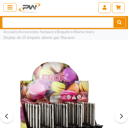
Accueil
Accessoires fumeurs
Briquets
Allume tout
Display de 25 briquets allume gaz Macaron