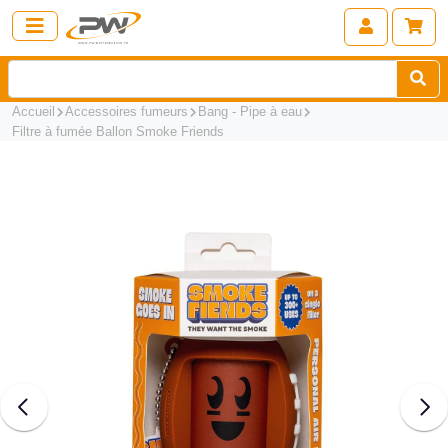
Accueil
Accessoires fumeurs
Bang - Pipe à eau
Filtre à fumée Ballon Smoke Friends