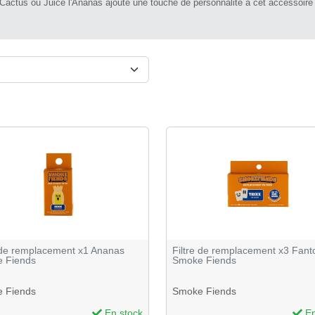
actus ou Juice l'Ananas ajoute une touche de personnalité à cet accessoire
e de remplacement x1 Ananas
Filtre de remplacement x3 Fan
 Fiends
Smoke Fiends
 Fiends
Smoke Fiends
En stock
En