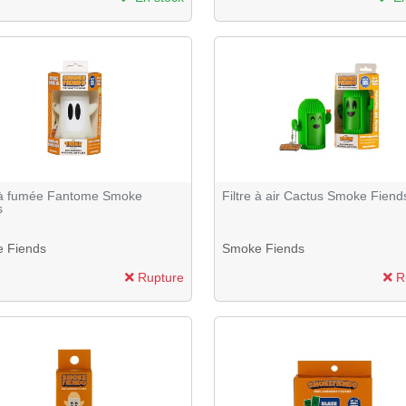
e à fumée Fantome Smoke
Filtre à air Cactus Smoke Fiend
s
 Fiends
Smoke Fiends
Rupture
R