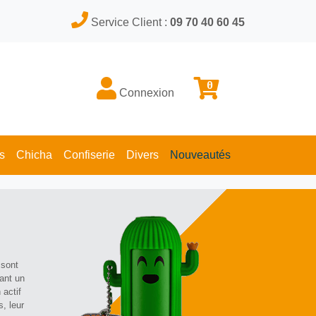
Service Client :
09 70 40 60 45
0
Connexion
s
Chicha
Confiserie
Divers
Nouveautés
 sont
ant un
 actif
s, leur