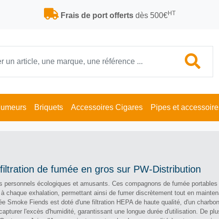
HT
Frais de port offerts
dès 500€
Fumeurs
Briquets
Accessoires Cigares
Pipes et accessoire
iltration de fumée en gros sur PW-Distribution
iltres personnels écologiques et amusants. Ces compagnons de fumée portables
 à chaque exhalation, permettant ainsi de fumer discrètement tout en mainten
ée Smoke Fiends est doté d'une filtration HEPA de haute qualité, d'un charbon
capturer l'excès d'humidité, garantissant une longue durée d'utilisation. De plu