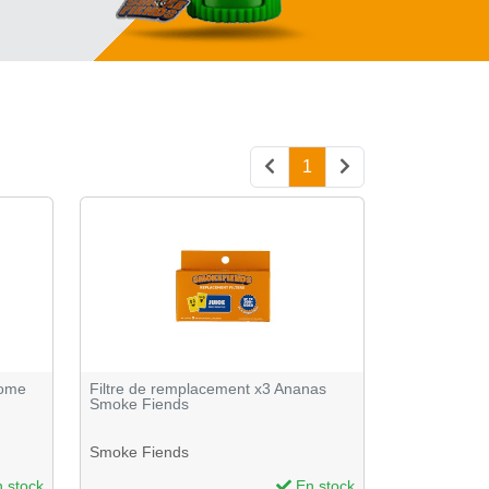
1
tome
Filtre de remplacement x3 Ananas
Smoke Fiends
Smoke Fiends
 stock
En stock