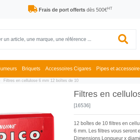
HT
Frais de port offerts
dès 500€
Fumeurs
Briquets
Accessoires Cigares
Pipes et accessoire
Filtres en cellulose 6 mm 12 boîtes de 10
Filtres en cellu
[16536]
12 boîtes de 10 filtres en cell
6 mm. Les filtres vous seront
Dimensions Longueur x diamèt