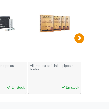
r pipe au
Allumettes spéciales pipes 4
Feuilles à roul
boîtes
+ Tips Virgin no
OCB
En stock
En stock