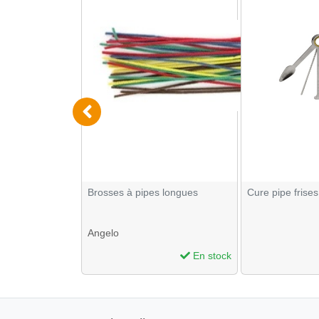
r Beuz Brown
Brosses à pipes longues
Cure pipe frises
4
Angelo
En stock
En stock