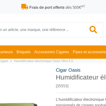
HT
Frais de port offerts
dès 500€
Fumeurs
Briquets
Accessoires Cigares
Pipes et accessoire
cigare
Humidificateur électronique Oasis Ultra 4.0
Cigar Oasis
Humidificateur é
[35553]
L’humidificateur électronique 
passionnés de cigares souhait