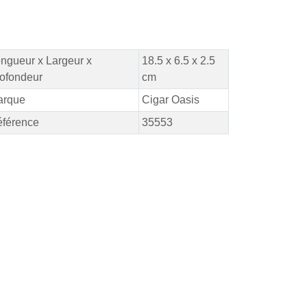
ngueur x Largeur x
18.5 x 6.5 x 2.5
ofondeur
cm
arque
Cigar Oasis
férence
35553