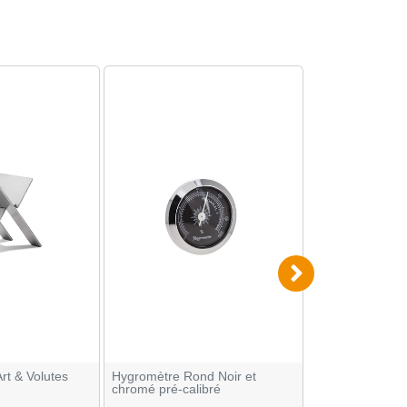
rt & Volutes
Hygromètre Rond Noir et
Sachet Humidifi
chromé pré-calibré
Boost 72 % 8 g