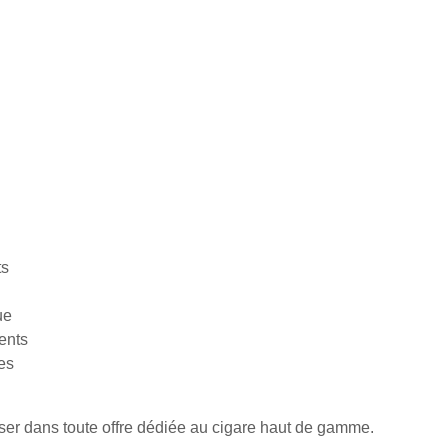
ts
ue
ents
es
ser dans toute offre dédiée au cigare haut de gamme.